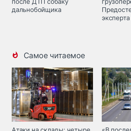
грузопер
после ДТП собаку
Предост
дальнобойщика
эксперта
Самое читаемое
Атаки на склады: четыре
«В посл