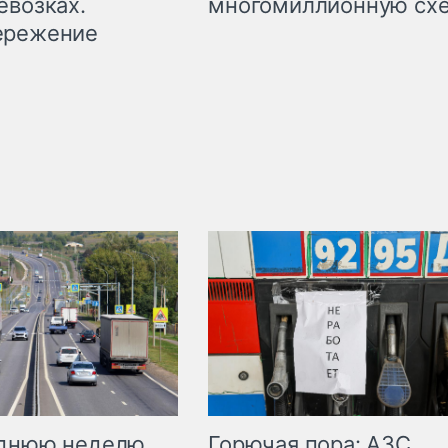
евозках.
многомиллионную сх
ережение
Горючая пора: АЗС
еднюю неделю