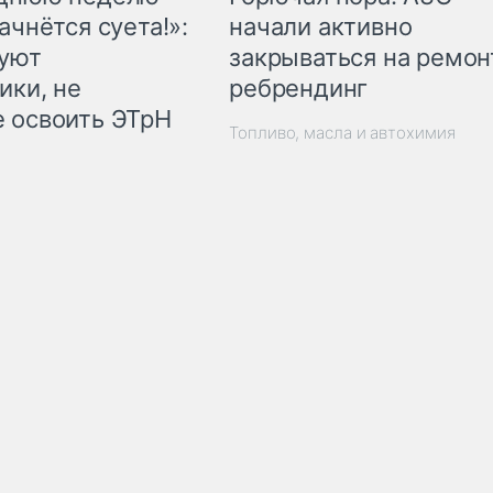
начали активно
ачнётся суета!»:
закрываться на ремон
куют
ребрендинг
ики, не
 освоить ЭТрН
Топливо, масла и автохимия