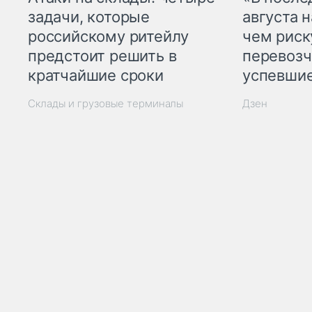
задачи, которые
августа н
российскому ритейлу
чем рис
предстоит решить в
перевозч
кратчайшие сроки
успевшие
Склады и грузовые терминалы
Дзен