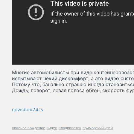
Многие автомобилисты при виде контейнеровозов
испытывают некий дискомфорт, а это видео снято
Потому что, банально страшно иногда становитьс
Дождь, поворот, левая полоса обгон, скорость фу
newsbox24.tv
опасное вождение
видео
владивосток
приморский край