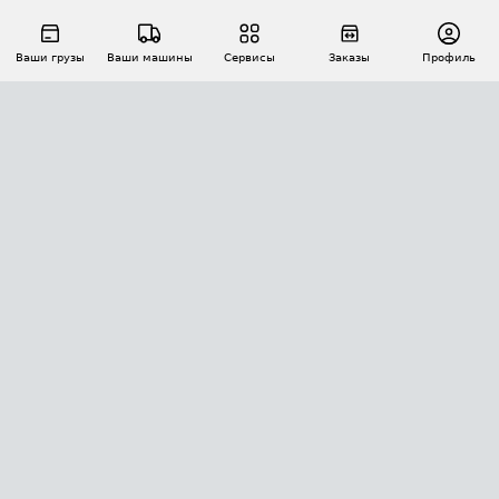
Ваши грузы
Ваши машины
Сервисы
Заказы
Профиль
АВТОМАТИЗАЦИЯ ПЕРЕВОЗОК
Площадки
Заказы
Торги
Тендеры
АТИ-Доки
GPS-мониторинг
АТИ Мессенджер
Цепочки грузов
API ATI.SU
ПОЛЕЗНОЕ
Расчет расстояний
БЕЗОПАСНОСТЬ
Академия ATI.SU
ATI.SU о безопасности
Звезды ATI.SU на вашем сайте
КОНТАКТЫ И ТАРИФЫ
Памятка по проверке контрагентов
Индекс ATI.SU FTL РФ
О системе ATI.SU
Светофор+
Средние ставки
ИНФОРМАЦИЯ
Контактная информация