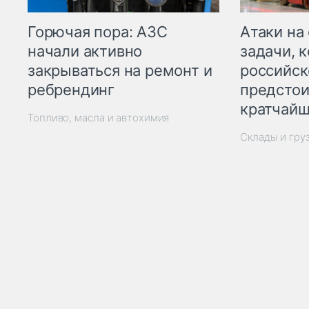
Горючая пора: АЗС
Атаки на
начали активно
задачи, 
закрываться на ремонт и
российск
ребрендинг
предстои
кратчайш
Топливо, масла и автохимия
Склады и гру