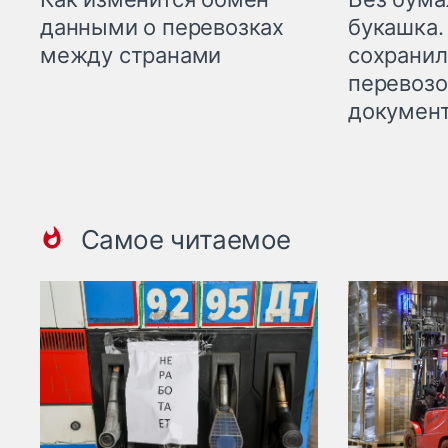
данными о перевозках
букашка.
между странами
сохрани
перевоз
докумен
Самое читаемое