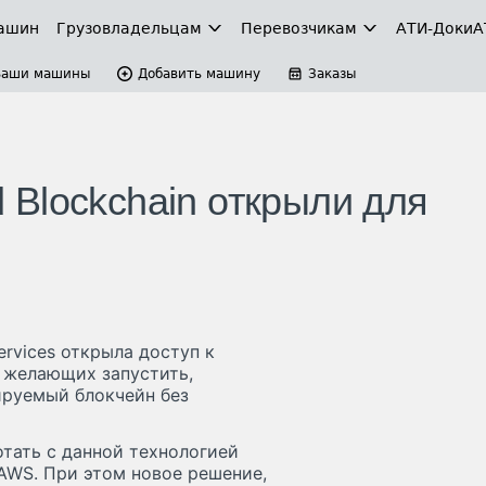
ашин
Грузовладельцам
Перевозчикам
АТИ-Доки
А
Ваши машины
Добавить машину
Заказы
Blockchain открыли для
rvices открыла доступ к
х желающих запустить,
ируемый блокчейн без
отать с данной технологией
AWS. При этом новое решение,