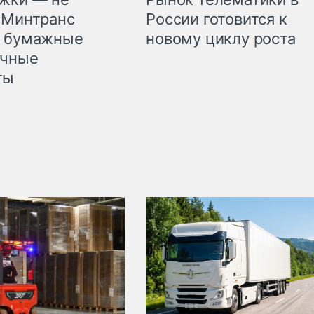
 Минтранс
России готовится к
л бумажные
новому циклу роста
очные
ты