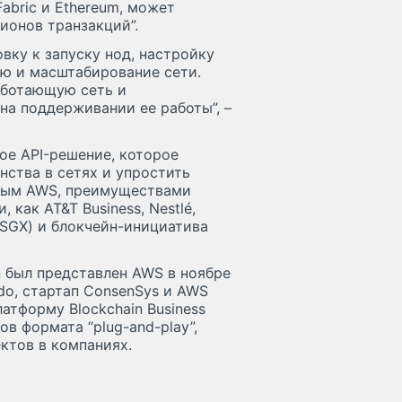
abric и Ethereum, может
ионов транзакций”.
овку к запуску нод, настройку
ью и масштабирование сети.
аботающую сеть и
на поддерживании ее работы”, –
ое API-решение, которое
нства в сетях и упростить
нным AWS, преимуществами
как AT&T Business, Nestlé,
(SGX) и блокчейн-инициатива
 был представлен AWS в ноябре
do, стартап ConsenSys и AWS
тформу Blockchain Business
ов формата “plug-and-play”,
ктов в компаниях.