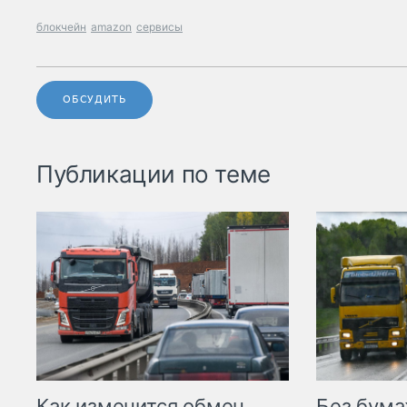
блокчейн
amazon
сервисы
ОБСУДИТЬ
Публикации по теме
Как изменится обмен
Без бума