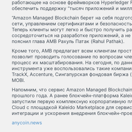
работающее на основе фреймворков Hyperledger F
обеспечить поддержку “тысяч приложений и милл
“Amazon Managed Blockchain берет на себя подгот
сети, управлением сертификатами и безопасност
Теперь клиенты могут легко и быстро получить р
сосредоточиться на разработке приложений, а не 
пояснил глава AMB Рахуль Патак (Rahul Pathak).
Кроме того, AMB предлагает всем клиентам прост
позволит проводить голосование по вопросам чле
процесс их масштабирования. На сегодня, по да
инструмента уже воспользовались такие компании, 
TrackX, Accenture, Сингапурская фондовая биржа 
MOBI.
Напомним, что сервис Amazon Managed Blockchain
прошлого года. А ранее блокчейн-платформа Kalei
запустили первую комплексную корпоративную пла
Cloud с площадкой Kaleido Marketplace для сервис
интеграции и ускорения внедрения блокчейн-прое
anycoin.news