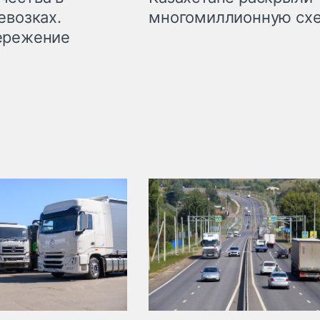
евозках.
многомиллионную сх
ережение