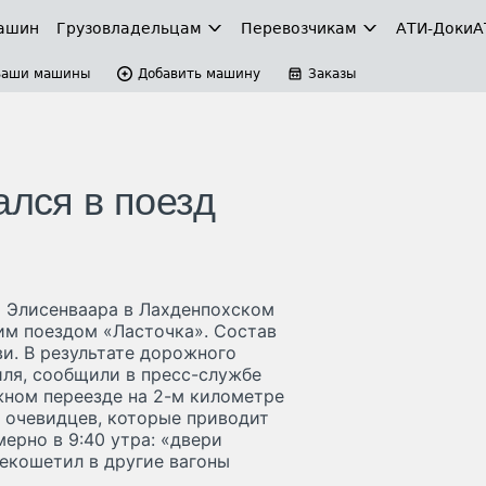
ашин
Грузовладельцам
Перевозчикам
АТИ-Доки
А
Ваши машины
Добавить машину
Заказы
ался в поезд
и Элисенваара в Лахденпохском
им поездом «Ласточка». Состав
и. В результате дорожного
ля, сообщили в пресс-службе
ном переезде на 2-м километре
 очевидцев, которые приводит
ерно в 9:40 утра: «двери
рекошетил в другие вагоны