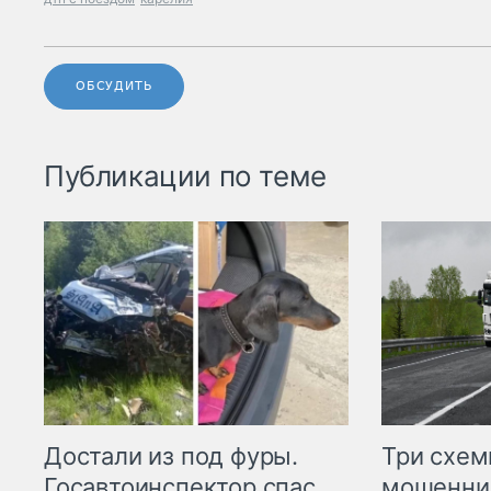
ОБСУДИТЬ
Публикации по теме
Три схе
Достали из под фуры.
мошенни
Госавтоинспектор спас