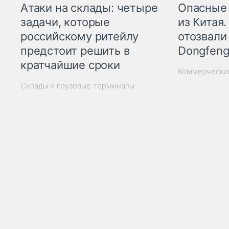
Опасные
Атаки на склады: четыре
из Китая.
задачи, которые
отозвали
российскому ритейлу
Dongfeng
предстоит решить в
кратчайшие сроки
Коммерчески
Склады и грузовые терминалы