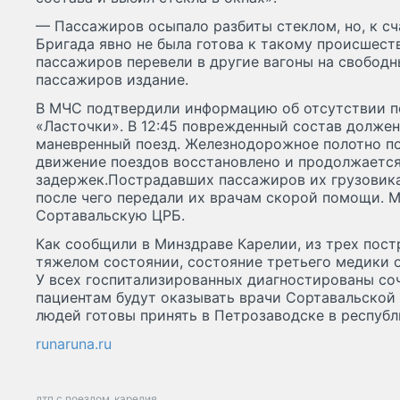
— Пассажиров осыпало разбиты стеклом, но, к сч
Бригада явно не была готова к такому происшест
пассажиров перевели в другие вагоны на свободн
пассажиров издание.
В МЧС подтвердили информацию об отсутствии 
«Ласточки». В 12:45 поврежденный состав должен
маневренный поезд. Железнодорожное полотно по
движение поездов восстановлено и продолжается
задержек.Пострадавших пассажиров их грузовик
после чего передали их врачам скорой помощи. 
Сортавальскую ЦРБ.
Как сообщили в Минздраве Карелии, из трех пост
тяжелом состоянии, состояние третьего медики 
У всех госпитализированных диагностированы с
пациентам будут оказывать врачи Сортавальской
людей готовы принять в Петрозаводске в республ
runaruna.ru
дтп с поездом
карелия