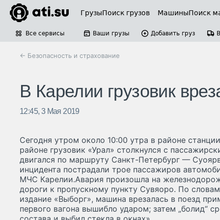
Грузы
Поиск грузов
Машины
Поиск м
Все сервисы
Ваши грузы
Добавить груз
← Безопасность и страхование
В Карелии грузовик врез
12:45, 3 Мая 2019
Сегодня утром около 10:00 утра в районе станци
районе грузовик «Урал» столкнулся с пассажирск
двигался по маршруту Санкт-Петербург — Суоярв
инцидента пострадали трое пассажиров автомоби
МЧС Карелии.Авария произошла на железнодорож
дороги к пропускному пункту Сувяоро. По словам
издание «Выборг», машина врезалась в поезд прим
первого вагона вышибло ударом; затем „болид“ с
состава и выбил стекла в окнах».