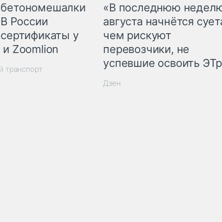
 бетономешалки
«В последнюю недел
 В России
августа начнётся суета
 сертификаты у
чем рискуют
 и Zoomlion
перевозчики, не
успевшие освоить ЭТ
й транспорт
Дзен