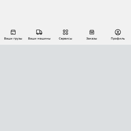
Ваши грузы
Ваши машины
Сервисы
Заказы
Профиль
АВТОМАТИЗАЦИЯ ПЕРЕВОЗОК
Площадки
Заказы
Торги
Тендеры
АТИ-Доки
GPS-мониторинг
АТИ Мессенджер
Цепочки грузов
API ATI.SU
ПОЛЕЗНОЕ
Расчет расстояний
БЕЗОПАСНОСТЬ
Академия ATI.SU
ATI.SU о безопасности