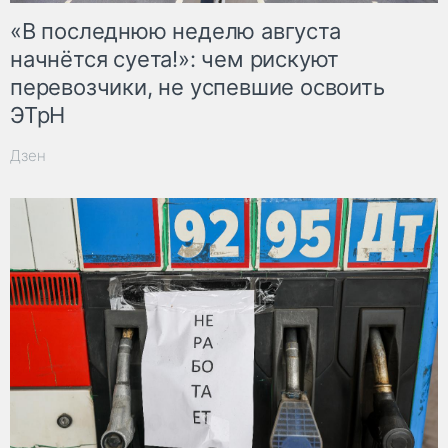
«В последнюю неделю августа
начнётся суета!»: чем рискуют
перевозчики, не успевшие освоить
ЭТрН
Дзен