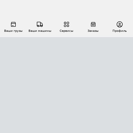
Ваши грузы
Ваши машины
Сервисы
Заказы
Профиль
АВТОМАТИЗАЦИЯ ПЕРЕВОЗОК
Площадки
Заказы
Торги
Тендеры
АТИ-Доки
GPS-мониторинг
АТИ Мессенджер
Цепочки грузов
API ATI.SU
ПОЛЕЗНОЕ
Расчет расстояний
БЕЗОПАСНОСТЬ
Академия ATI.SU
ATI.SU о безопасности
Звезды ATI.SU на вашем сайте
КОНТАКТЫ И ТАРИФЫ
Памятка по проверке контрагентов