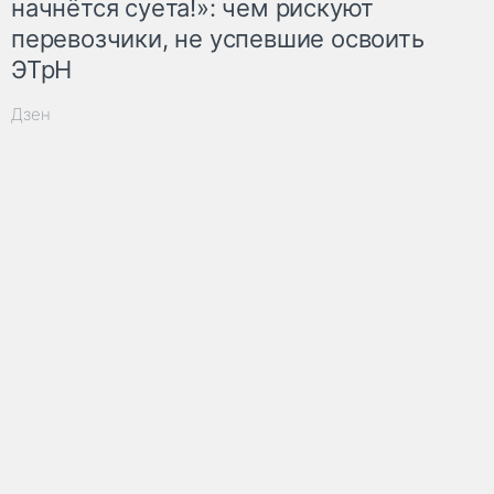
начнётся суета!»: чем рискуют
перевозчики, не успевшие освоить
ЭТрН
Дзен