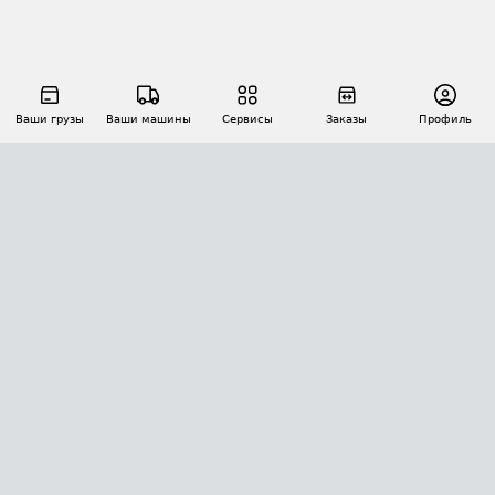
Ваши грузы
Ваши машины
Сервисы
Заказы
Профиль
АВТОМАТИЗАЦИЯ ПЕРЕВОЗОК
Площадки
Заказы
Торги
Тендеры
АТИ-Доки
GPS-мониторинг
АТИ Мессенджер
Цепочки грузов
API ATI.SU
ПОЛЕЗНОЕ
Расчет расстояний
БЕЗОПАСНОСТЬ
Академия ATI.SU
ATI.SU о безопасности
Звезды ATI.SU на вашем сайте
КОНТАКТЫ И ТАРИФЫ