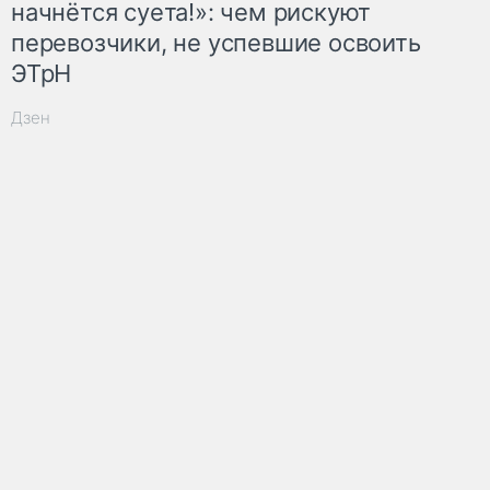
начнётся суета!»: чем рискуют
перевозчики, не успевшие освоить
ЭТрН
Дзен