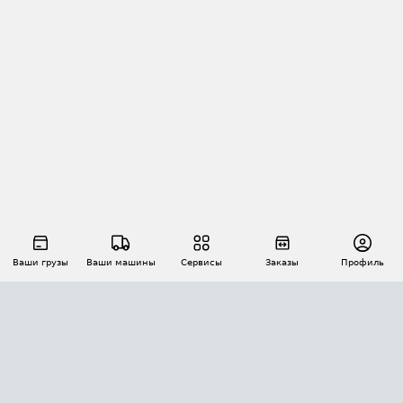
Ваши грузы
Ваши машины
Сервисы
Заказы
Профиль
АВТОМАТИЗАЦИЯ ПЕРЕВОЗОК
Площадки
Заказы
Торги
Тендеры
АТИ-Доки