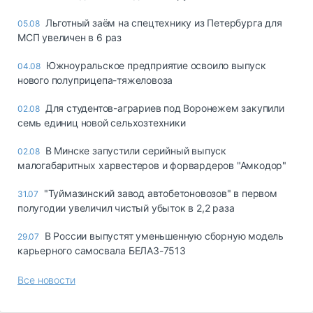
Льготный заём на спецтехнику из Петербурга для
05.08
МСП увеличен в 6 раз
Южноуральское предприятие освоило выпуск
04.08
нового полуприцепа-тяжеловоза
Для студентов-аграриев под Воронежем закупили
02.08
семь единиц новой сельхозтехники
В Минске запустили серийный выпуск
02.08
малогабаритных харвестеров и форвардеров "Амкодор"
"Туймазинский завод автобетоновозов" в первом
31.07
полугодии увеличил чистый убыток в 2,2 раза
В России выпустят уменьшенную сборную модель
29.07
карьерного самосвала БЕЛАЗ-7513
Все новости