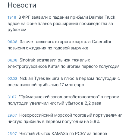
Логистика, грузы
Новости
Негабаритные и
В ФРГ заявили о падении прибыли Daimler Truck
19:16
опасные грузы
вдвое на фоне планов расширения производства за
Безопасность и
рубежом
страхование
За счет сильного второго квартала Caterpillar
06.08
Таможня и ВЭД
повысил ожидания по годовой выручке
Склады и
Sinotruk возглавил рынок тяжелых
06.08
грузовые
электрогрузовиков Китая по итогам первого полугодия
терминалы
Коммерческий
Nokian Tyres вышла в плюс в первом полугодии с
02.08
транспорт
операционной прибылью 17 млн евро
Спецтехника
"Туймазинский завод автобетоновозов" в первом
31.07
полугодии увеличил чистый убыток в 2,2 раза
Автосервис,
запчасти, шины
Новороссийский морской торговый порт увеличил
29.07
Топливо, масла и
чистую прибыль в первом полугодии на 5,8%
Дзен
автохимия
Чистый убыток КАМАЗа по РСБУ за первое
25.07