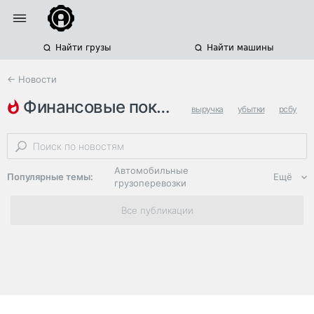
Найти грузы
Найти машины
← Новости
финансовые показатели
выручка
убытки
рсбу
Автомобильные
Популярные темы:
Ещё
грузоперевозки
Региональная
Все публикации
логистика
ЭДО, ИТ в
логистике
Дороги,
инфраструктура