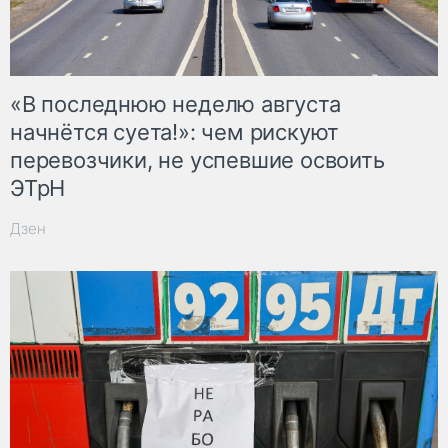
«В последнюю неделю августа
начнётся суета!»: чем рискуют
перевозчики, не успевшие освоить
ЭТрН
Дзен