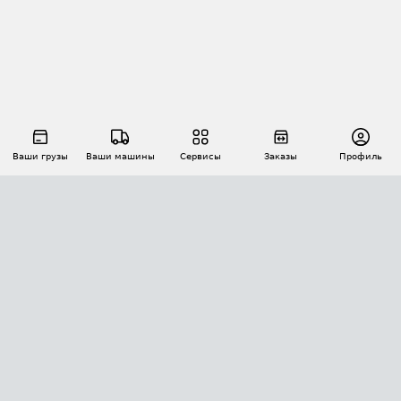
Ваши грузы
Ваши машины
Сервисы
Заказы
Профиль
АВТОМАТИЗАЦИЯ ПЕРЕВОЗОК
Площадки
Заказы
Торги
Тендеры
АТИ-Доки
GPS-мониторинг
АТИ Мессенджер
Цепочки грузов
API ATI.SU
ПОЛЕЗНОЕ
Расчет расстояний