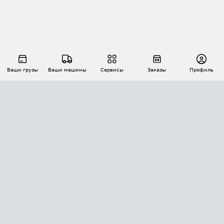
Ваши грузы
Ваши машины
Сервисы
Заказы
Профиль
АВТОМАТИЗАЦИЯ ПЕРЕВОЗОК
Площадки
Заказы
Торги
Тендеры
АТИ-Доки
GPS-мониторинг
АТИ Мессенджер
Цепочки грузов
API ATI.SU
ПОЛЕЗНОЕ
Расчет расстояний
БЕЗОПАСНОСТЬ
Академия ATI.SU