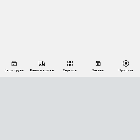
Ваши грузы
Ваши машины
Сервисы
Заказы
Профиль
АВТОМАТИЗАЦИЯ ПЕРЕВОЗОК
Площадки
Заказы
Торги
Тендеры
АТИ-Доки
GPS-мониторинг
АТИ Мессенджер
Цепочки грузов
API ATI.SU