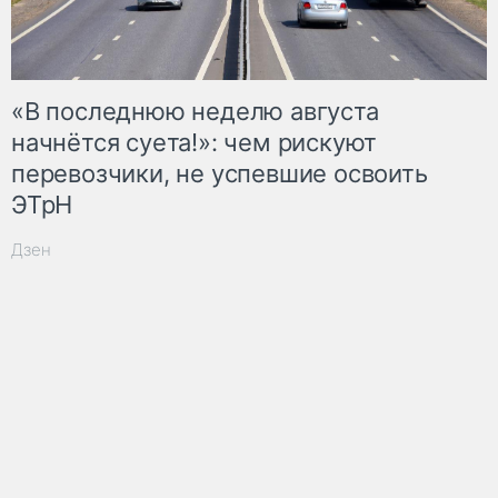
«В последнюю неделю августа
начнётся суета!»: чем рискуют
перевозчики, не успевшие освоить
ЭТрН
Дзен