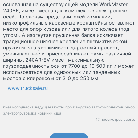
основанная на существующей модели WorkMaster
240AR, имеет место для комплектов электронных
осей. По словам представителей компании,
низкопрофильные каркасные кронштейны оставляют
место для опор кузова или для пятого колеса (под
углом). А изогнутая пружинная балка исключает
традиционное нижнее крепление пневматической
пружины, что увеличивает дорожный просвет,
уменьшает вес и приспосабливает рамы различной
ширины. 240AR-EV имеет максимальную
грузоподъемность оси от 7700 до 10 500 кг и может
использоваться для одноосных или тандемных
мостов с клиренсом от 210 до 250 мм.
www.trucksale.ru
пневмоподвеска
ведущие мосты
производство автокомпонентов
reyco
электрогрузовики
новинки
сша
17 просмотров всего.