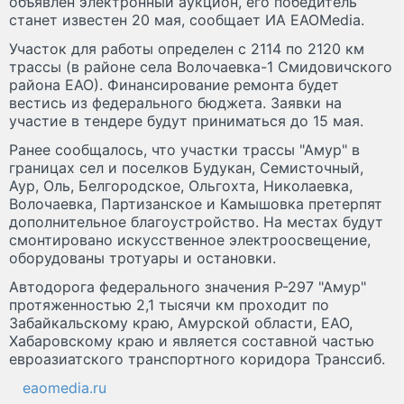
объявлен электронный аукцион, его победитель
станет известен 20 мая, сообщает ИА ЕАОMedia.
Участок для работы определен с 2114 по 2120 км
трассы (в районе села Волочаевка-1 Смидовичского
района ЕАО). Финансирование ремонта будет
вестись из федерального бюджета. Заявки на
участие в тендере будут приниматься до 15 мая.
Ранее сообщалось, что участки трассы "Амур" в
границах сел и поселков Будукан, Семисточный,
Аур, Оль, Белгородское, Ольгохта, Николаевка,
Волочаевка, Партизанское и Камышовка претерпят
дополнительное благоустройство. На местах будут
смонтировано искусственное электроосвещение,
оборудованы тротуары и остановки.
Автодорога федерального значения Р-297 "Амур"
протяженностью 2,1 тысячи км проходит по
Забайкальскому краю, Амурской области, ЕАО,
Хабаровскому краю и является составной частью
евроазиатского транспортного коридора Транссиб.
eaomedia.ru