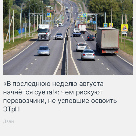
«В последнюю неделю августа
начнётся суета!»: чем рискуют
перевозчики, не успевшие освоить
ЭТрН
Дзен