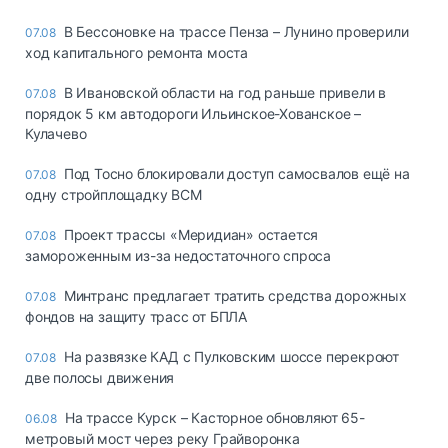
В Бессоновке на трассе Пенза – Лунино проверили
07.08
ход капитального ремонта моста
В Ивановской области на год раньше привели в
07.08
порядок 5 км автодороги Ильинское-Хованское –
Кулачево
Под Тосно блокировали доступ самосвалов ещё на
07.08
одну стройплощадку ВСМ
Проект трассы «Меридиан» остается
07.08
замороженным из-за недостаточного спроса
Минтранс предлагает тратить средства дорожных
07.08
фондов на защиту трасс от БПЛА
На развязке КАД с Пулковским шоссе перекроют
07.08
две полосы движения
На трассе Курск – Касторное обновляют 65-
06.08
метровый мост через реку Грайворонка