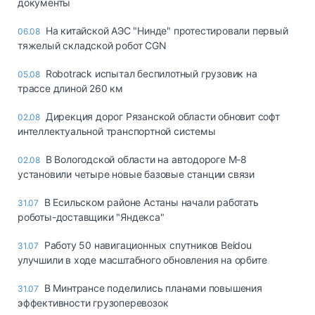
документы
На китайской АЭС "Нинде" протестировали первый
06.08
тяжелый складской робот CGN
Robotrack испытал беспилотный грузовик на
05.08
трассе длиной 260 км
Дирекция дорог Рязанской области обновит софт
02.08
интеллектуальной транспортной системы
В Вологодской области на автодороге М-8
02.08
установили четыре новые базовые станции связи
В Есильском районе Астаны начали работать
31.07
роботы-доставщики "Яндекса"
Работу 50 навигационных спутников Beidou
31.07
улучшили в ходе масштабного обновления на орбите
В Минтрансе поделились планами повышения
31.07
эффективности грузоперевозок