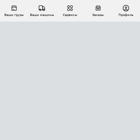
Ваши грузы
Ваши машины
Сервисы
Заказы
Профиль
АВТОМАТИЗАЦИЯ ПЕРЕВОЗОК
Площадки
Заказы
Торги
Тендеры
АТИ-Доки
GPS-мониторинг
АТИ Мессенджер
Цепочки грузов
API ATI.SU
ПОЛЕЗНОЕ
Расчет расстояний
БЕЗОПАСНОСТЬ
Академия ATI.SU
ATI.SU о безопасности
Звезды ATI.SU на вашем сайте
КОНТАКТЫ И ТАРИФЫ
Памятка по проверке контрагентов
Индекс ATI.SU FTL РФ
О системе ATI.SU
Светофор+
Средние ставки
ИНФОРМАЦИЯ
Контактная информация
Страхование