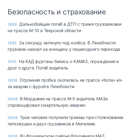
Безопасность и страхование
Дальнобойщик погиб в ДТП с тремя грузовиками
18:06
на трассе М-10 в Тверской области
За секунду затянуло под колёса. В Ленобласти
16:55
грузовик наехал на женщину у пешеходного перехода
На КАД фургоны бились о КАМАЗ, ограждение и
15:10
друг о друга. Погиб водитель
Огромная пробка скопилась на трассе «Кола» из-
14:08
за аварии с фурой в Ленобласти
В Мордовии на трассе М-5 водитель МАЗа
06.08
спровоцировал смертельную аварию
Трое человек получили травмы при столкновении
06.08
легковушки и двух грузовиков в Могилеве
Во Фрунзенском районе Владимира МАЗ
06.08