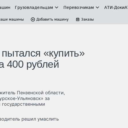
ашин
Грузовладельцам
Перевозчикам
АТИ-Доки
А
Ваши машины
Добавить машину
Заказы
пытался «купить»
а 400 рублей
житель Пензенской области,
урское-Ульяновск» за
и государственными
 водитель решил умаслить