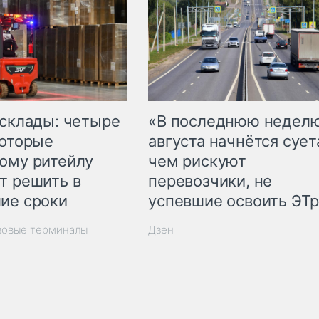
 склады: четыре
«В последнюю недел
которые
августа начнётся суета
ому ритейлу
чем рискуют
т решить в
перевозчики, не
ие сроки
успевшие освоить ЭТ
зовые терминалы
Дзен