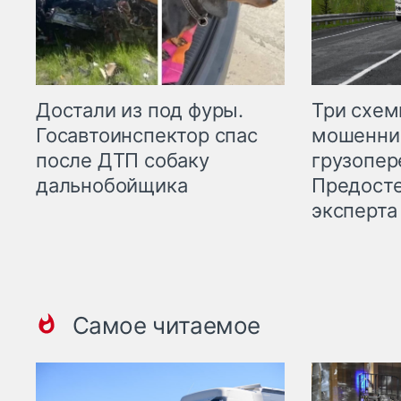
Три схе
Достали из под фуры.
мошенни
Госавтоинспектор спас
грузопер
после ДТП собаку
Предост
дальнобойщика
эксперта
Самое читаемое