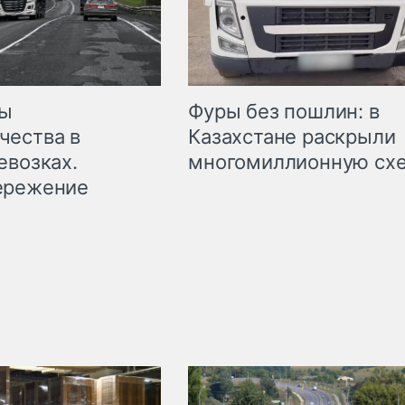
мы
Фуры без пошлин: в
чества в
Казахстане раскрыли
евозках.
многомиллионную сх
ережение