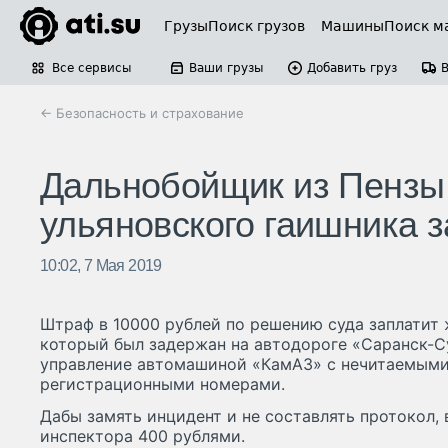
Грузы
Поиск грузов
Машины
Поиск м
Все сервисы
Ваши грузы
Добавить груз
← Безопасность и страхование
Дальнобойщик из Пензы 
ульяновского гаишника з
10:02, 7 Мая 2019
Штраф в 10000 рублей по решению суда заплатит 
который был задержан на автодороге «Саранск-С
управление автомашиной «КамАЗ» с нечитаемым
регистрационными номерами.
Дабы замять инцидент и не составлять протокол,
инспектора 400 рублями.