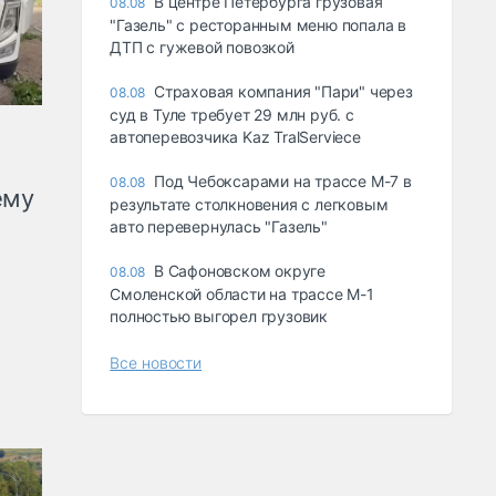
В центре Петербурга грузовая
08.08
"Газель" с ресторанным меню попала в
ДТП с гужевой повозкой
Страховая компания "Пари" через
08.08
суд в Туле требует 29 млн руб. с
автоперевозчика Kaz TralServiece
Под Чебоксарами на трассе М-7 в
08.08
ему
результате столкновения с легковым
авто перевернулась "Газель"
В Сафоновском округе
08.08
Смоленской области на трассе М-1
полностью выгорел грузовик
Все новости