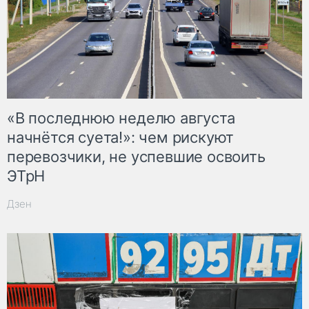
«В последнюю неделю августа
начнётся суета!»: чем рискуют
перевозчики, не успевшие освоить
ЭТрН
Дзен