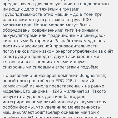
предназначена для эксплуатации на предприятиях,
имеющих дело с тяжёлыми грузами.
Грузоподъёмность этих машин – до 9 тонн при
расстоянии до центра тяжести груза 900
миллиметров. Новые модели могут быть
оборудованы современными литий-ионными
аккумуляторами или традиционными свинцово-
кислотными батареями. Разработчикам удалось
достичь максимальной производительности
погрузчиков при низком энергопотреблении за счёт
конструкции привода с двумя асинхронными
тяговыми электродвигателями и двумя
синхронными силовыми агрегатами подъёма.
По заявлению инженеров компании Jungheinrich,
новый электроштабелер ERC 216zi – самый
компактный из числа представленных на рынке
моделей. Его ширина – 1245 миллиметра. Такого
результата удалось достичь благодаря
интегрированному литий-ионному аккумулятору
особой формы, что увеличило маневренность
машины. Электроштабелер оснащён мачтой с
профилями FG и оптимизированным противовесом,