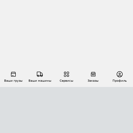
Ваши грузы
Ваши машины
Сервисы
Заказы
Профиль
АВТОМАТИЗАЦИЯ ПЕРЕВОЗОК
Площадки
Заказы
Торги
Тендеры
АТИ-Доки
GPS-мониторинг
АТИ Мессенджер
Цепочки грузов