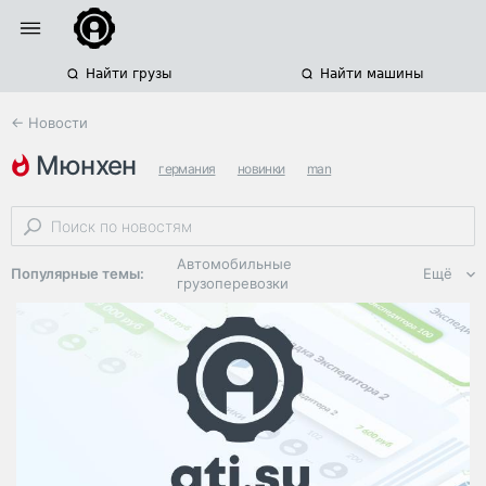
Найти грузы
Найти машины
← Новости
мюнхен
германия
новинки
man
Автомобильные
Популярные темы:
Ещё
грузоперевозки
Региональная
логистика
ЭДО, ИТ в
логистике
Дороги,
инфраструктура