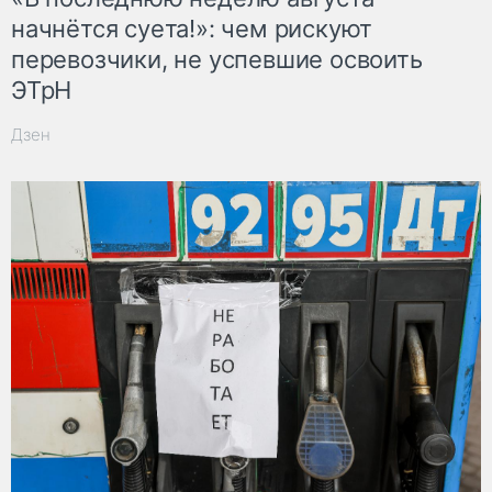
начнётся суета!»: чем рискуют
перевозчики, не успевшие освоить
ЭТрН
Дзен