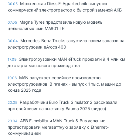
Мюнхенская Diess E-Agrartechnik выпустит
30.05
коммерческий электротрактор с быстрой заменой АКБ
Magna Tyres представила новую модель
07.05
цельнолитых шин MA801 TR
Mercedes-Benz Trucks запустила прием заказов на
30.04
электрогрузовик eArocs 400
Электрогрузовики MAN eTruck проехали 9,4 млн км
17.09
до старта массового производства
MAN запускает серийное производство
19.06
электрогрузовиков. В планах - выпуск 1 тыс. машин до
конца 2025 года
Разработчики Euro Truck Simulator 2 рассказали
20.05
про свой визит на выставку Bauma 2025 (видео)
ABB E-mobility и MAN Truck & Bus успешно
23.04
протестировали мегаваттную зарядку с Ethernet-
коммуникацией