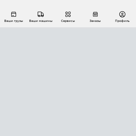
Ваши грузы
Ваши машины
Сервисы
Заказы
Профиль
АВТОМАТИЗАЦИЯ ПЕРЕВОЗОК
Площадки
Заказы
Торги
Тендеры
АТИ-Доки
GPS-мониторинг
АТИ Мессенджер
Цепочки грузов
API ATI.SU
ПОЛЕЗНОЕ
Расчет расстояний
БЕЗОПАСНОСТЬ
Академия ATI.SU
ATI.SU о безопасности
Звезды ATI.SU на вашем сайте
КОНТАКТЫ И ТАРИФЫ
Памятка по проверке контрагентов
Индекс ATI.SU FTL РФ
О системе ATI.SU
Светофор+
Средние ставки
ИНФОРМАЦИЯ