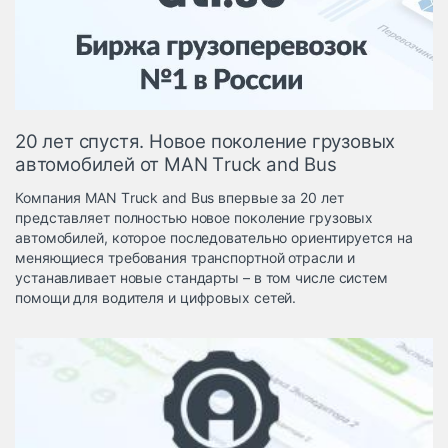
Логистика, грузы
Негабаритные и
опасные грузы
Безопасность и
страхование
20 лет спустя. Новое поколение грузовых
Таможня и ВЭД
автомобилей от МАN Тruck and Bus
Склады и
Компания МАN Тruck and Bus впервые за 20 лет
грузовые
представляет полностью новое поколение грузовых
терминалы
автомобилей, которое последовательно ориентируется на
Коммерческий
меняющиеся требования транспортной отрасли и
транспорт
устанавливает новые стандарты – в том числе систем
помощи для водителя и цифровых сетей.
Спецтехника
Автосервис,
запчасти, шины
Топливо, масла и
Дзен
автохимия