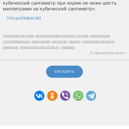
кубический сантиметр при норме не ниже шесть
миллиграмм на кубический сантиметр».
lviv.politeka.net
перевозка мусора
автоперевозки опасных грузов
незаконные
грузоперевозки
нарушения
экология
свалки
львовская область
жидачов
тернопольская область
украина
21 просмотров всего.
ОБСУДИТЬ