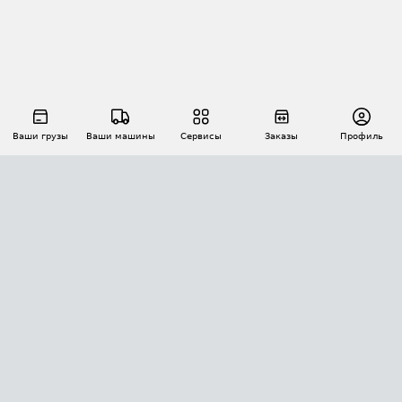
Ваши грузы
Ваши машины
Сервисы
Заказы
Профиль
АВТОМАТИЗАЦИЯ ПЕРЕВОЗОК
Площадки
Заказы
Торги
Тендеры
АТИ-Доки
GPS-мониторинг
АТИ Мессенджер
Цепочки грузов
API ATI.SU
ПОЛЕЗНОЕ
Расчет расстояний
БЕЗОПАСНОСТЬ
Академия ATI.SU