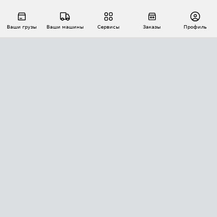
Ваши грузы
Ваши машины
Сервисы
Заказы
Профиль
АВТОМАТИЗАЦИЯ ПЕРЕВОЗОК
Площадки
Заказы
Торги
Тендеры
АТИ-Доки
GPS-мониторинг
АТИ Мессенджер
Цепочки грузов
API ATI.SU
ПОЛЕЗНОЕ
Расчет расстояний
БЕЗОПАСНОСТЬ
Академия ATI.SU
ATI.SU о безопасности
Звезды ATI.SU на вашем сайте
КОНТАКТЫ И ТАРИФЫ
Памятка по проверке контрагентов
Индекс ATI.SU FTL РФ
О системе ATI.SU
Светофор+
Средние ставки
ИНФОРМАЦИЯ
Контактная информация