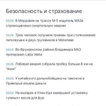
Безопасность и страхование
В Мордовии на трассе М-5 водитель МАЗа
06.08
спровоцировал смертельную аварию
Трое человек получили травмы при столкновении
06.08
легковушки и двух грузовиков в Могилеве
Во Фрунзенском районе Владимира МАЗ
06.08
протаранил Lada Vesta
Лобовая авария собрала пробку больше 8 км на
06.08
"Коле"
У китайского дальнобойщика на таможне в
06.08
Приморье изъяли деньги
Ha въeздax в Улaн-Удэ зaвepшaют ycтaнoвкy
06.08
«yмныx» вecoв для фyp