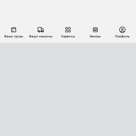
Ваши грузы
Ваши машины
Сервисы
Заказы
Профиль
АВТОМАТИЗАЦИЯ ПЕРЕВОЗОК
Площадки
Заказы
Торги
Тендеры
АТИ-Доки
GPS-мониторинг
АТИ Мессенджер
Цепочки грузов
API ATI.SU
ПОЛЕЗНОЕ
Расчет расстояний
БЕЗОПАСНОСТЬ
Академия ATI.SU
ATI.SU о безопасности
Звезды ATI.SU на вашем сайте