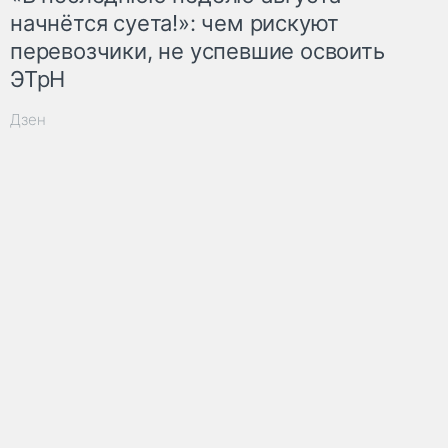
начнётся суета!»: чем рискуют
перевозчики, не успевшие освоить
ЭТрН
Дзен