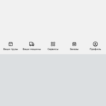
Ваши грузы
Ваши машины
Сервисы
Заказы
Профиль
АВТОМАТИЗАЦИЯ ПЕРЕВОЗОК
Площадки
Заказы
Торги
Тендеры
АТИ-Доки
GPS-мониторинг
АТИ Мессенджер
Цепочки грузов
API ATI.SU
ПОЛЕЗНОЕ