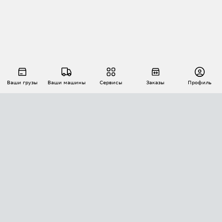
Ваши грузы
Ваши машины
Сервисы
Заказы
Профиль
АВТОМАТИЗАЦИЯ ПЕРЕВОЗОК
Площадки
Заказы
Торги
Тендеры
АТИ-Доки
GPS-мониторинг
АТИ Мессенджер
Цепочки грузов
API ATI.SU
ПОЛЕЗНОЕ
Расчет расстояний