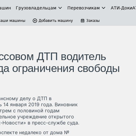
ашин
Грузовладельцам
Перевозчикам
АТИ-Доки
А
Ваши машины
Добавить машину
Заказы
ссовом ДТП водитель
ода ограничения свободы
ансному делу о ДТП в
 14 января 2019 года. Виновник
 трем с половиной годам
тельное учреждение открытого
-Новости» в пресс-службе суда.
оспекте недалеко от дома №