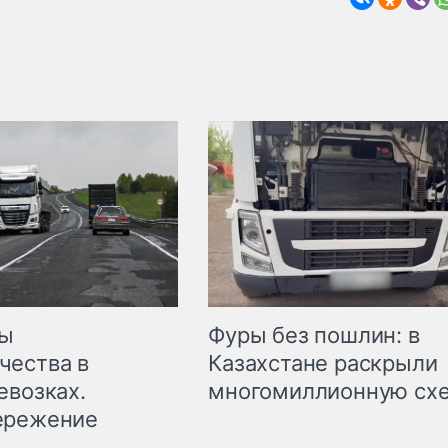
мы
Фуры без пошлин: в
чества в
Казахстане раскрыли
евозках.
многомиллионную сх
ережение