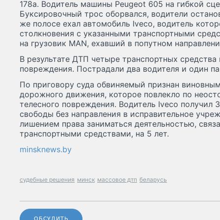
178а. Водитель машины Peugeot 605 на гибкой сце
Буксировочный трос оборвался, водители останов
же полосе ехал автомобиль Iveco, водитель котор
столкновения с указанными транспортными средс
на грузовик MAN, ехавший в попутном направлени
В результате ДТП четыре транспортных средства
повреждения. Пострадали два водителя и один п
По приговору суда обвиняемый признан виновным
дорожного движения, которое повлекло по неос
телесного повреждения. Водитель Iveco получил 3
свободы без направления в исправительное учреж
лишением права заниматься деятельностью, связ
транспортными средствами, на 5 лет.
minsknews.by
судебные решения
минск
массовое дтп
беларусь
ОБСУДИТЬ