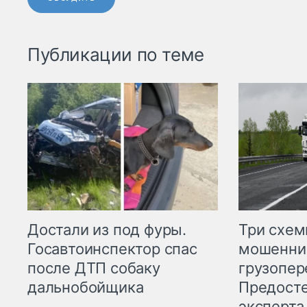
Публикации по теме
Три схе
Достали из под фуры.
мошенни
Госавтоинспектор спас
грузопер
после ДТП собаку
Предост
дальнобойщика
эксперта