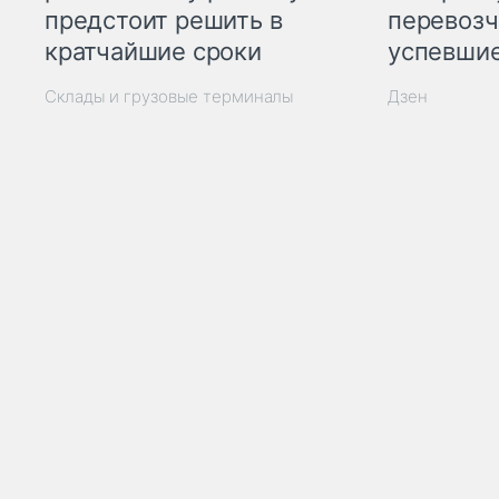
предстоит решить в
перевозч
кратчайшие сроки
успевшие
Склады и грузовые терминалы
Дзен