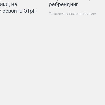
ребрендинг
ики, не
 освоить ЭТрН
Топливо, масла и автохимия