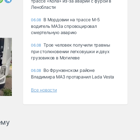
трассе «Кола» из-за аварии с фурой в
Ленобласти
В Мордовии на трассе М-5
06.08
водитель МАЗа спровоцировал
смертельную аварию
Трое человек получили травмы
06.08
при столкновении легковушки и двух
грузовиков в Могилеве
Во Фрунзенском районе
06.08
Владимира МАЗ протаранил Lada Vesta
Все новости
ему