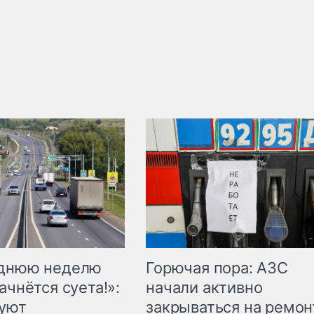
Горючая пора: АЗС
еднюю неделю
начали активно
ачнётся суета!»:
закрываться на ремон
куют