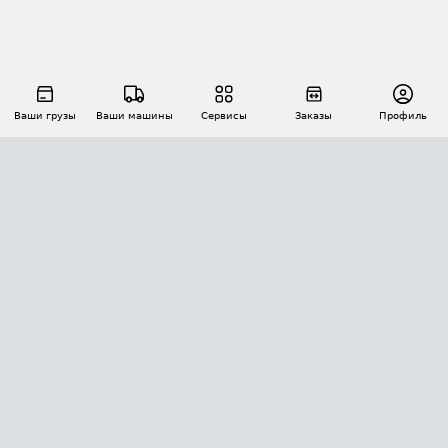
Ваши грузы
Ваши машины
Сервисы
Заказы
Профиль
АВТОМАТИЗАЦИЯ ПЕРЕВОЗОК
Площадки
Заказы
Торги
Тендеры
АТИ-Доки
GPS-мониторинг
АТИ Мессенджер
Цепочки грузов
API ATI.SU
ПОЛЕЗНОЕ
Расчет расстояний
БЕЗОПАСНОСТЬ
Академия ATI.SU
ATI.SU о безопасности
Звезды ATI.SU на вашем сайте
КОНТАКТЫ И ТАРИФЫ