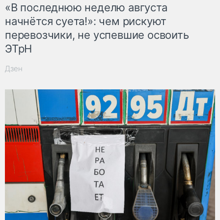
«В последнюю неделю августа
начнётся суета!»: чем рискуют
перевозчики, не успевшие освоить
ЭТрН
Дзен