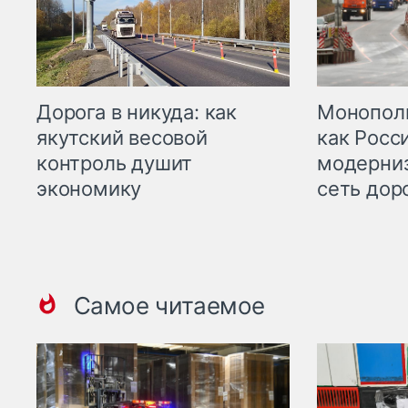
Дорога в никуда: как
Монополи
якутский весовой
как Росс
контроль душит
модерни
экономику
сеть дор
Самое читаемое