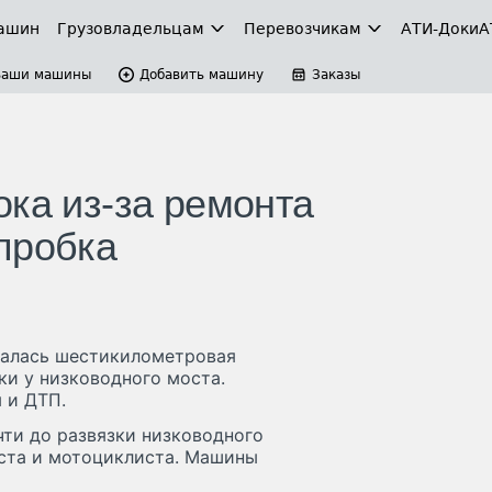
ашин
Грузовладельцам
Перевозчикам
АТИ-Доки
А
Ваши машины
Добавить машину
Заказы
ока из-за ремонта
пробка
бралась шестикилометровая
ки у низководного моста.
 и ДТП.
чти до развязки низководного
иста и мотоциклиста. Машины