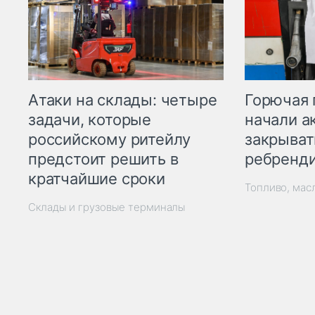
Горючая 
Атаки на склады: четыре
начали а
задачи, которые
закрыват
российскому ритейлу
ребренд
предстоит решить в
кратчайшие сроки
Топливо, мас
Склады и грузовые терминалы