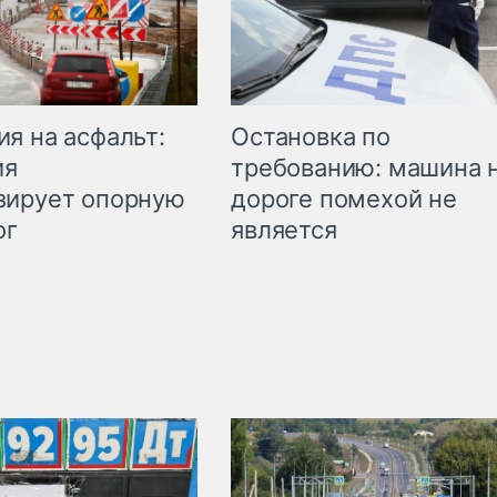
Остановка по
я на асфальт:
требованию: машина 
ия
дороге помехой не
зирует опорную
является
ог