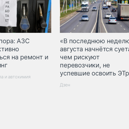
пора: АЗС
«В последнюю недел
ктивно
августа начнётся суета
ься на ремонт и
чем рискуют
инг
перевозчики, не
успевшие освоить ЭТ
ла и автохимия
Дзен