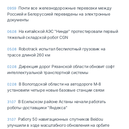
Почти все железнодорожные перевозки между
09:59
Россией и Белоруссией переведены на электронные
документы
На китайской АЭС "Нинде" протестировали первый
06.08
тяжелый складской робот CGN
Robotrack испытал беспилотный грузовик на
05.08
трассе длиной 260 км
Дирекция дорог Рязанской области обновит софт
02.08
интеллектуальной транспортной системы
В Вологодской области на автодороге М-8
02.08
установили четыре новые базовые станции связи
В Есильском районе Астаны начали работать
31.07
роботы-доставщики "Яндекса"
Работу 50 навигационных спутников Beidou
31.07
улучшили в ходе масштабного обновления на орбите