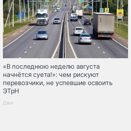
«В последнюю неделю августа
начнётся суета!»: чем рискуют
перевозчики, не успевшие освоить
ЭТрН
Дзен