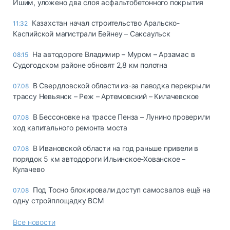
Ишим, уложено два слоя асфальтобетонного покрытия
Казахстан начал строительство Аральско-
11:32
Каспийской магистрали Бейнеу – Саксаульск
На автодороге Владимир – Муром – Арзамас в
08:15
Судогодском районе обновят 2,8 км полотна
В Свердловской области из-за паводка перекрыли
07.08
трассу Невьянск – Реж – Артемовский – Килачевское
В Бессоновке на трассе Пенза – Лунино проверили
07.08
ход капитального ремонта моста
В Ивановской области на год раньше привели в
07.08
порядок 5 км автодороги Ильинское-Хованское –
Кулачево
Под Тосно блокировали доступ самосвалов ещё на
07.08
одну стройплощадку ВСМ
Все новости