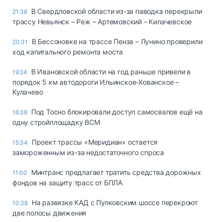
В Свердловской области из-за паводка перекрыли
21:36
трассу Невьянск – Реж – Артемовский – Килачевское
В Бессоновке на трассе Пенза – Лунино проверили
20:31
ход капитального ремонта моста
В Ивановской области на год раньше привели в
19:24
порядок 5 км автодороги Ильинское-Хованское –
Кулачево
Под Тосно блокировали доступ самосвалов ещё на
16:38
одну стройплощадку ВСМ
Проект трассы «Меридиан» остается
15:34
замороженным из-за недостаточного спроса
Минтранс предлагает тратить средства дорожных
11:00
фондов на защиту трасс от БПЛА
На развязке КАД с Пулковским шоссе перекроют
10:38
две полосы движения