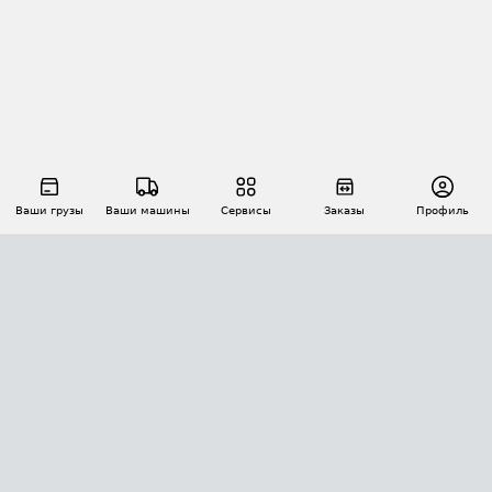
Ваши грузы
Ваши машины
Сервисы
Заказы
Профиль
АВТОМАТИЗАЦИЯ ПЕРЕВОЗОК
Площадки
Заказы
Торги
Тендеры
АТИ-Доки
GPS-мониторинг
АТИ Мессенджер
Цепочки грузов
API ATI.SU
ПОЛЕЗНОЕ