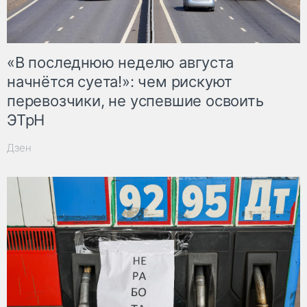
«В последнюю неделю августа
начнётся суета!»: чем рискуют
перевозчики, не успевшие освоить
ЭТрН
Дзен