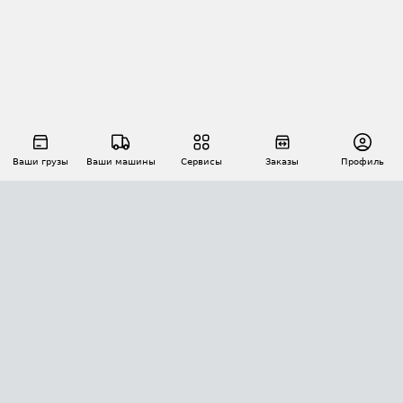
Ваши грузы
Ваши машины
Сервисы
Заказы
Профиль
АВТОМАТИЗАЦИЯ ПЕРЕВОЗОК
Площадки
Заказы
Торги
Тендеры
АТИ-Доки
GPS-мониторинг
АТИ Мессенджер
Цепочки грузов
API ATI.SU
ПОЛЕЗНОЕ
Расчет расстояний