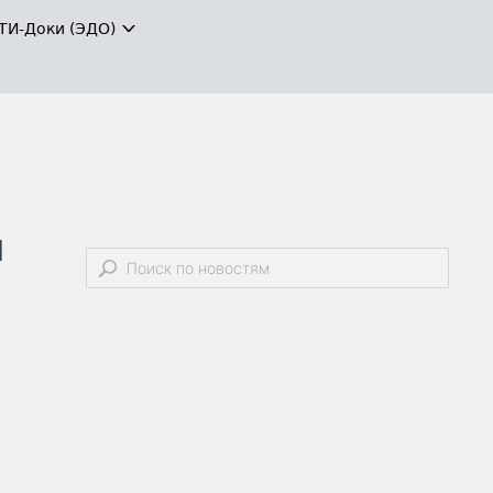
ТИ-Доки (ЭДО)
и