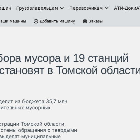
ашин
Грузовладельцам
Перевозчикам
АТИ-Доки
А
Ваши машины
Добавить машину
Заказы
бора мусора и 19 станций
становят в Томской област
делит из бюджета 35,7 млн
лнительных мусорных
страции Томской области,
истемы обращения с твердыми
выделят муниципальные