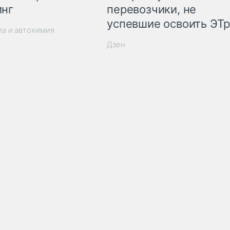
инг
перевозчики, не
успевшие освоить ЭТ
ла и автохимия
Дзен