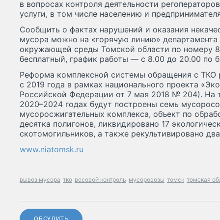
в вопросах контроля деятельности регоператоро
услуги, в том числе населению и предпринимател
Сообщить о фактах нарушений и оказания некачес
мусора можно на «горячую линию» департамента
окружающей среды Томской области по номеру 8
бесплатный, график работы — с 8.00 до 20.00 по б
Реформа комплексной системы обращения с ТКО 
с 2019 года в рамках национального проекта «Эко
Российской Федерации от 7 мая 2018 № 204). На
2020–2024 годах будут построены семь мусорос
мусоросжигательных комплекса, объект по обрабо
десятка полигонов, ликвидировано 17 экологическ
скотомогильников, а также рекультивировано два
www.niatomsk.ru
вывоз мусора
тко
весовой контроль
мусоровозы
томск
томская об
ОБСУДИТЬ