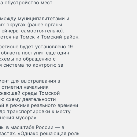
на обустройство мест
 между муниципалитетами и
их округах (ранее органы
тейнеры самостоятельно).
ется на Томск и Томский район.
регионе будет установлено 19
 область поступит еще один
схемы по обращению с
 система по контролю за
ент для выстраивания в
 отметил начальник
ружающей среды Томской
ую схему деятельности
ой в режиме реального времени
и до транспортировки к месту
нения мусора».
ы в масштабе России — в
ластях. «Однако решающая роль