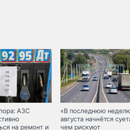
пора: АЗС
«В последнюю недел
ктивно
августа начнётся суета
ься на ремонт и
чем рискуют