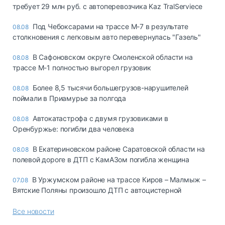
требует 29 млн руб. с автоперевозчика Kaz TralServiece
Под Чебоксарами на трассе М-7 в результате
08.08
столкновения с легковым авто перевернулась "Газель"
В Сафоновском округе Смоленской области на
08.08
трассе М-1 полностью выгорел грузовик
Более 8,5 тысячи большегрузов-нарушителей
08.08
поймали в Приамурье за полгода
Автокатастрофа с двумя грузовиками в
08.08
Оренбуржье: погибли два человека
В Екатериновском районе Саратовской области на
08.08
полевой дороге в ДТП с КамАЗом погибла женщина
В Уржумском районе на трассе Киров – Малмыж –
07.08
Вятские Поляны произошло ДТП с автоцистерной
Все новости