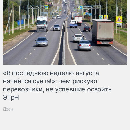
«В последнюю неделю августа
начнётся суета!»: чем рискуют
перевозчики, не успевшие освоить
ЭТрН
Дзен