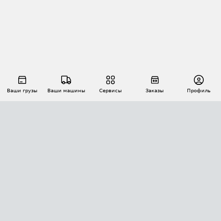
Ваши грузы
Ваши машины
Сервисы
Заказы
Профиль
АВТОМАТИЗАЦИЯ ПЕРЕВОЗОК
Площадки
Заказы
Торги
Тендеры
АТИ-Доки
GPS-мониторинг
АТИ Мессенджер
Цепочки грузов
API ATI.SU
ПОЛЕЗНОЕ