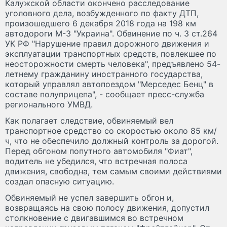
Калужской области окончено расследование
уголовного дела, возбужденного по факту ДТП,
произошедшего 6 декабря 2018 года на 198 км
автодороги М-3 "Украина". Обвинение по ч. 3 ст.264
УК РФ "Нарушение правил дорожного движения и
эксплуатации транспортных средств, повлекшее по
неосторожности смерть человека", предъявлено 54-
летнему гражданину иностранного государства,
который управлял автопоездом "Мерседес Бенц" в
составе полуприцепа", - сообщает пресс-служба
регионального УМВД.
Как полагает следствие, обвиняемый вел
транспортное средство со скоростью около 85 км/
ч, что не обеспечило должный контроль за дорогой.
Перед обгоном попутного автомобиля "Фиат",
водитель не убедился, что встречная полоса
движения, свободна, тем самым своими действиями
создал опасную ситуацию.
Обвиняемый не успел завершить обгон и,
возвращаясь на свою полосу движения, допустил
столкновение с двигавшимся во встречном