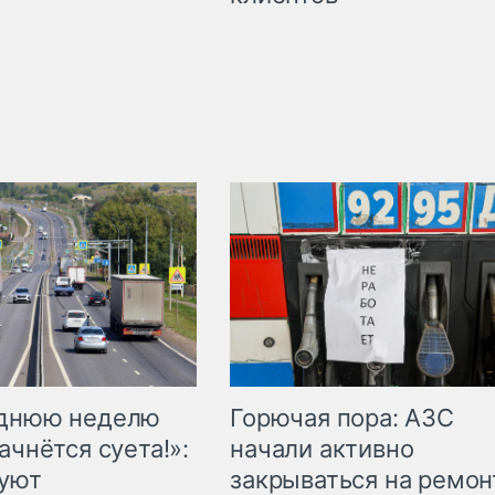
Горючая пора: АЗС
еднюю неделю
начали активно
ачнётся суета!»:
закрываться на ремон
куют