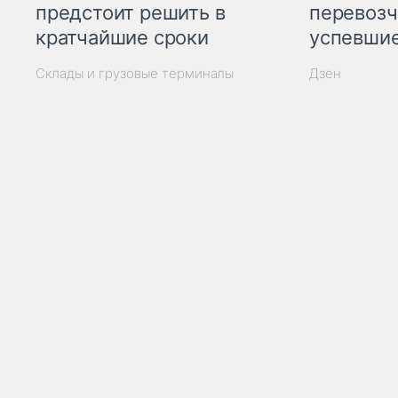
предстоит решить в
перевозч
кратчайшие сроки
успевшие
Склады и грузовые терминалы
Дзен