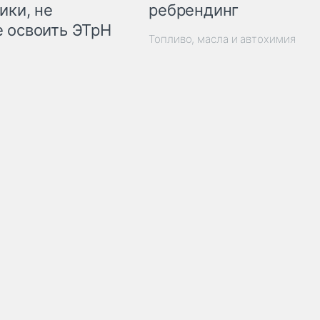
ребрендинг
ики, не
 освоить ЭТрН
Топливо, масла и автохимия