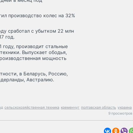
 дней в месяц под
тил производство колес на 32%
оду сработал с убытком 22 млн
7 год.
1 году, производит стальные
техники. Выпускает ободья,
 Производственная мощность
тности, в Беларусь, Россию,
идерланды, Австралию.
од
сельскохозяйственная техника
кременчуг
полтавская область
украина
9 просмотров