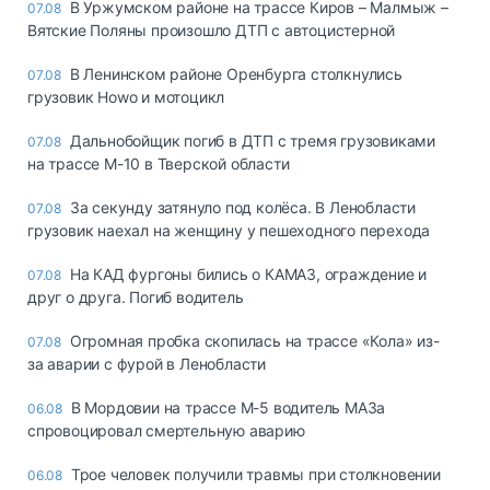
В Уржумском районе на трассе Киров – Малмыж –
07.08
Вятские Поляны произошло ДТП с автоцистерной
В Ленинском районе Оренбурга столкнулись
07.08
грузовик Howo и мотоцикл
Дальнобойщик погиб в ДТП с тремя грузовиками
07.08
на трассе М-10 в Тверской области
За секунду затянуло под колёса. В Ленобласти
07.08
грузовик наехал на женщину у пешеходного перехода
На КАД фургоны бились о КАМАЗ, ограждение и
07.08
друг о друга. Погиб водитель
Огромная пробка скопилась на трассе «Кола» из-
07.08
за аварии с фурой в Ленобласти
В Мордовии на трассе М-5 водитель МАЗа
06.08
спровоцировал смертельную аварию
Трое человек получили травмы при столкновении
06.08