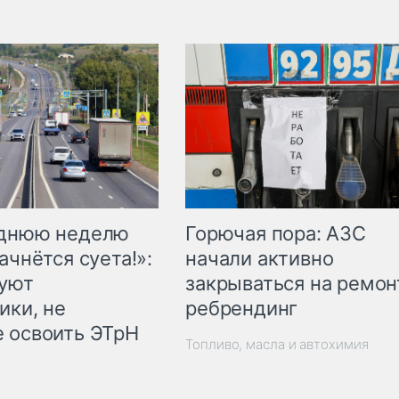
Горючая пора: АЗС
еднюю неделю
начали активно
ачнётся суета!»:
закрываться на ремон
куют
ребрендинг
ики, не
 освоить ЭТрН
Топливо, масла и автохимия