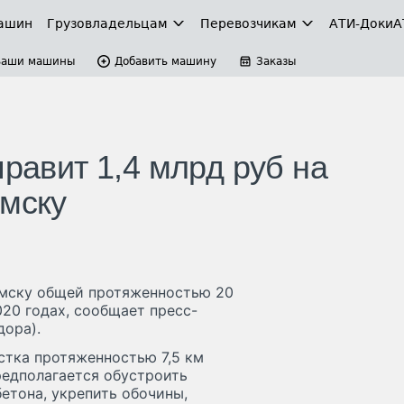
ашин
Грузовладельцам
Перевозчикам
АТИ-Доки
А
Ваши машины
Добавить машину
Заказы
правит 1,4 млрд руб на
омску
омску общей протяженностью 20
020 годах, сообщает пресс-
дора).
стка протяженностью 7,5 км
редполагается обустроить
етона, укрепить обочины,