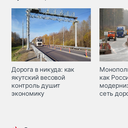
Дорога в никуда: как
Монополи
якутский весовой
как Росс
контроль душит
модерни
экономику
сеть дор