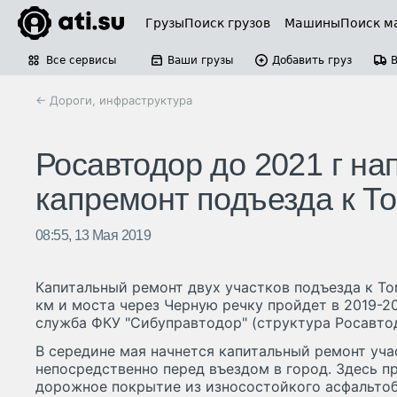
Грузы
Поиск грузов
Машины
Поиск м
Все сервисы
Ваши грузы
Добавить груз
← Дороги, инфраструктура
Росавтодор до 2021 г на
капремонт подъезда к Т
08:55, 13 Мая 2019
Капитальный ремонт двух участков подъезда к Т
км и моста через Черную речку пройдет в 2019-2
служба ФКУ "Сибуправтодор" (структура Росавто
В середине мая начнется капитальный ремонт уча
непосредственно перед въездом в город. Здесь п
дорожное покрытие из износостойкого асфальтоб