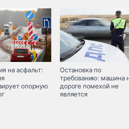
Остановка по
я на асфальт:
требованию: машина 
ия
дороге помехой не
зирует опорную
является
ог