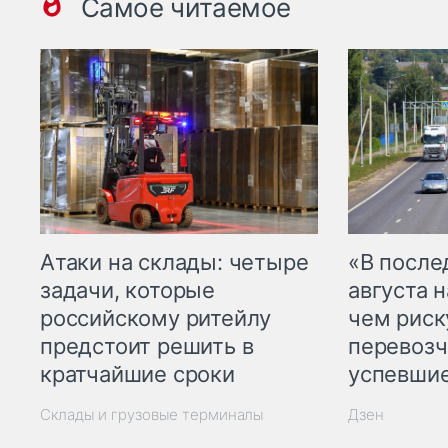
Самое читаемое
Атаки на склады: четыре
«В посл
задачи, которые
августа н
российскому ритейлу
чем рис
предстоит решить в
перевозч
кратчайшие сроки
успевшие
Склады и грузовые терминалы
Дзен