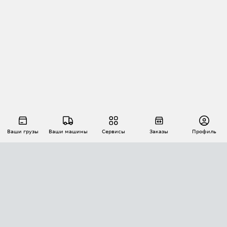
Ваши грузы
Ваши машины
Сервисы
Заказы
Профиль
АВТОМАТИЗАЦИЯ ПЕРЕВОЗОК
Площадки
Заказы
Торги
Тендеры
АТИ-Доки
GPS-мониторинг
АТИ Мессенджер
Цепочки грузов
API ATI.SU