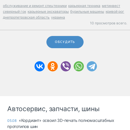
обслуживание и ремонт спецтехники
карьерная техника
метинвест
северный гок
карьерные экскаваторы
бурильные машины
кривой рог
днепропетровская область
украина
10 просмотров всего.
ОБСУДИТЬ
Автосервис, запчасти, шины
«Кордиант» освоил 3D-печать полномасштабных
05.08
прототипов шин