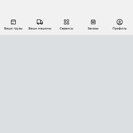
Ваши грузы
Ваши машины
Сервисы
Заказы
Профиль
АВТОМАТИЗАЦИЯ ПЕРЕВОЗОК
Площадки
Заказы
Торги
Тендеры
АТИ-Доки
GPS-мониторинг
АТИ Мессенджер
Цепочки грузов
API ATI.SU
ПОЛЕЗНОЕ
Расчет расстояний
БЕЗОПАСНОСТЬ
Академия ATI.SU
ATI.SU о безопасности
Звезды ATI.SU на вашем сайте
КОНТАКТЫ И ТАРИФЫ
Памятка по проверке контрагентов
Индекс ATI.SU FTL РФ