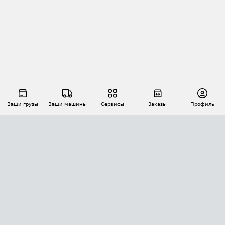
Ваши грузы
Ваши машины
Сервисы
Заказы
Профиль
АВТОМАТИЗАЦИЯ ПЕРЕВОЗОК
Площадки
Заказы
Торги
Тендеры
АТИ-Доки
GPS-мониторинг
АТИ Мессенджер
Цепочки грузов
API ATI.SU
ПОЛЕЗНОЕ