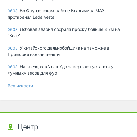
Во Фрунзенском районе Владимира МАЗ
06.08
протаранил Lada Vesta
Лобовая авария собрала пробку больше 8 км на
06.08
"Коле"
У китайского дальнобойщика на таможне в
06.08
Приморье изъяли деньги
Ha въeздax в Улaн-Удэ зaвepшaют ycтaнoвкy
06.08
«yмныx» вecoв для фyp
Все новости
Центр