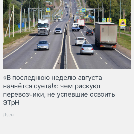
«В последнюю неделю августа
начнётся суета!»: чем рискуют
перевозчики, не успевшие освоить
ЭТрН
Дзен