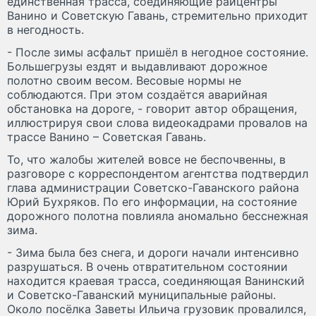
единственная трасса, соединяющие райцентры
Ванино и Советскую Гавань, стремительно приходит
в негодность.
- После зимы асфальт пришёл в негодное состояние.
Большегрузы ездят и выдавливают дорожное
полотно своим весом. Весовые нормы не
соблюдаются. При этом создаётся аварийная
обстановка на дороге, - говорит автор обращения,
иллюстрируя свои слова видеокадрами провалов на
трассе Ванино – Советская Гавань.
То, что жалобы жителей вовсе не беспочвенны, в
разговоре с корреспондентом агентства подтвердил
глава администрации Советско-Гаванского района
Юрий Бухряков. По его информации, на состояние
дорожного полотна повлияла аномально бесснежная
зима.
- Зима была без снега, и дороги начали интенсивно
разрушаться. В очень отвратительном состоянии
находится краевая трасса, соединяющая Ванинский
и Советско-Гаванский муниципальные районы.
Около посёлка Заветы Ильича грузовик провалился,