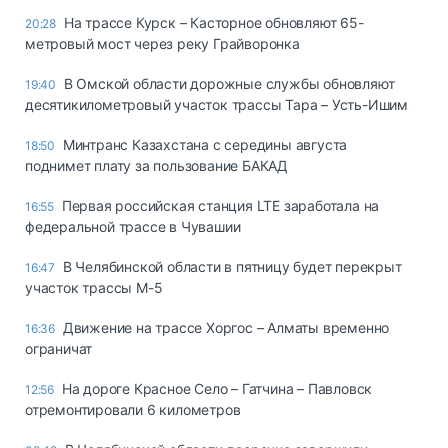
На трассе Курск – Касторное обновляют 65-
20:28
метровый мост через реку Грайворонка
В Омской области дорожные службы обновляют
19:40
десятикилометровый участок трассы Тара – Усть-Ишим
Минтранс Казахстана с середины августа
18:50
поднимет плату за пользование БАКАД
Первая российская станция LTE заработала на
16:55
федеральной трассе в Чувашии
В Челябинской области в пятницу будет перекрыт
16:47
участок трассы М-5
Движение на трассе Хоргос – Алматы временно
16:36
ограничат
На дороге Красное Село – Гатчина – Павловск
12:56
отремонтировали 6 километров