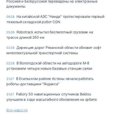
Россией и Белоруссией переведены на электронные
документы
На китайской АЭС "Нинде" протестировали первый
06.08
тяжелый складской робот CGN
Robotrack испытал беспилотный грузовик на
05.08
трассе длиной 260 км
Дирекция дорог Рязанской области обновит софт
02.08
интеллектуальной транспортной системы
В Вологодской области на автодороге М-8
02.08
установили четыре новые базовые станции связи
В Есильском районе Астаны начали работать
31.07
роботы-доставщики "Яндекса"
Работу 50 навигационных спутников Beidou
31.07
улучшили в ходе масштабного обновления на орбите
Все новости