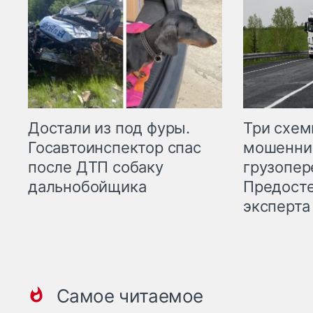
Три схе
Достали из под фуры.
мошенни
Госавтоинспектор спас
грузопер
после ДТП собаку
Предост
дальнобойщика
эксперта
Самое читаемое