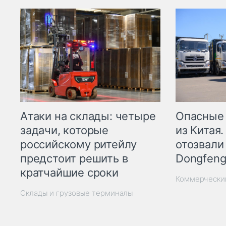
Опасные
Атаки на склады: четыре
из Китая.
задачи, которые
отозвали
российскому ритейлу
Dongfeng
предстоит решить в
кратчайшие сроки
Коммерчески
Склады и грузовые терминалы