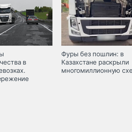
мы
Фуры без пошлин: в
чества в
Казахстане раскрыли
евозках.
многомиллионную сх
ережение