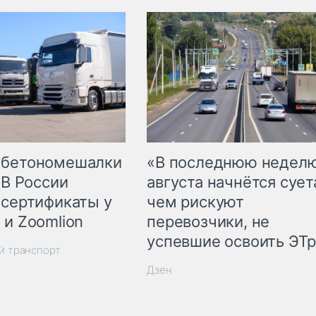
 бетономешалки
«В последнюю недел
 В России
августа начнётся суета
 сертификаты у
чем рискуют
 и Zoomlion
перевозчики, не
успевшие освоить ЭТ
й транспорт
Дзен