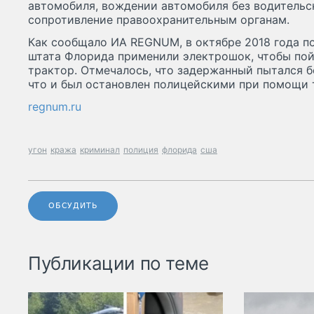
автомобиля, вождении автомобиля без водительск
сопротивление правоохранительным органам.
Как сообщало ИА REGNUM, в октябре 2018 года п
штата Флорида применили электрошок, чтобы пой
трактор. Отмечалось, что задержанный пытался б
что и был остановлен полицейскими при помощи 
regnum.ru
угон
кража
криминал
полиция
флорида
сша
ОБСУДИТЬ
Публикации по теме