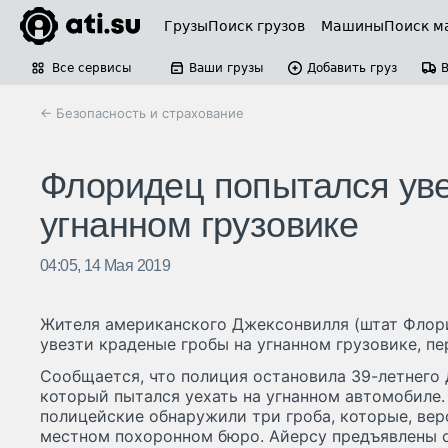
Грузы
Поиск грузов
Машины
Поиск м
Все сервисы
Ваши грузы
Добавить груз
← Безопасность и страхование
Флоридец попытался уве
угнанном грузовике
04:05, 14 Мая 2019
Жителя американского Джексонвилля (штат Флор
увезти краденые гробы на угнанном грузовике, п
Сообщается, что полиция остановила 39-летнего 
который пытался уехать на угнанном автомобиле.
полицейские обнаружили три гроба, которые, вер
местном похоронном бюро. Айерсу предъявлены о