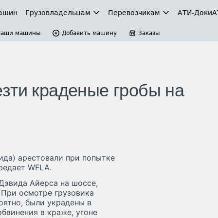
ашин
Грузовладельцам
Перевозчикам
АТИ-Доки
А
Ваши машины
Добавить машину
Заказы
зти краденые гробы на
ида) арестовали при попытке
ередает WFLA.
Дэвида Айерса на шоссе,
 При осмотре грузовика
оятно, были украдены в
бвинения в краже, угоне