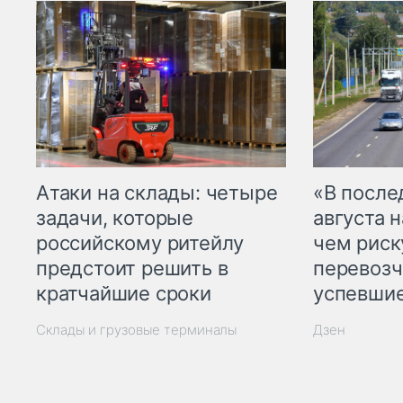
Атаки на склады: четыре
«В посл
задачи, которые
августа н
российскому ритейлу
чем рис
предстоит решить в
перевозч
кратчайшие сроки
успевшие
Склады и грузовые терминалы
Дзен