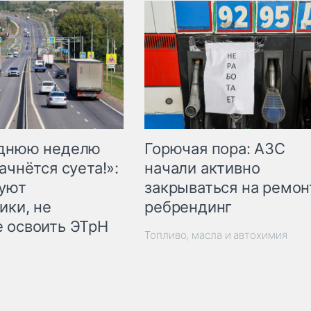
Горючая пора: АЗС
еднюю неделю
начали активно
ачнётся суета!»:
закрываться на ремон
куют
ребрендинг
ики, не
 освоить ЭТрН
Топливо, масла и автохимия