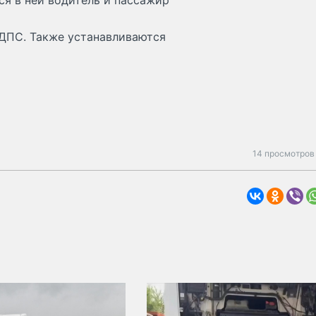
ся в ней водитель и пассажир
ДПС. Также устанавливаются
14 просмотров 