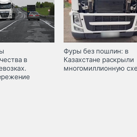
мы
Фуры без пошлин: в
чества в
Казахстане раскрыли
евозках.
многомиллионную сх
ережение