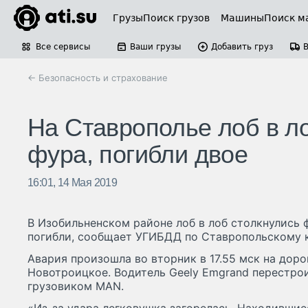
Грузы
Поиск грузов
Машины
Поиск м
Все сервисы
Ваши грузы
Добавить груз
← Безопасность и страхование
На Ставрополье лоб в л
фура, погибли двое
16:01, 14 Мая 2019
В Изобильненском районе лоб в лоб столкнулись ф
погибли, сообщает УГИБДД по Ставропольскому 
Авария произошла во вторник в 17.55 мск на дор
Новотроицкое. Водитель Geely Emgrand перестрои
грузовиком MAN.