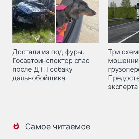
Три схе
Достали из под фуры.
мошенни
Госавтоинспектор спас
грузопер
после ДТП собаку
Предост
дальнобойщика
эксперта
Самое читаемое