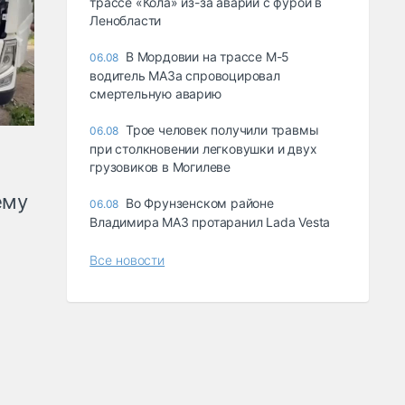
трассе «Кола» из-за аварии с фурой в
Ленобласти
В Мордовии на трассе М-5
06.08
водитель МАЗа спровоцировал
смертельную аварию
Трое человек получили травмы
06.08
при столкновении легковушки и двух
грузовиков в Могилеве
ему
Во Фрунзенском районе
06.08
Владимира МАЗ протаранил Lada Vesta
Все новости