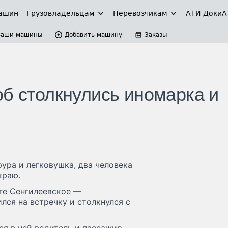
ашин
Грузовладельцам
Перевозчикам
АТИ-Доки
А
Ваши машины
Добавить машину
Заказы
об столкнулись иномарка и
ура и легковушка, два человека
краю.
оге Сенгилеевское —
лся на встречку и столкнулся с