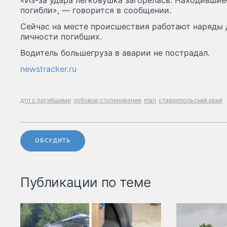
«Из-за удара легковушка загорелась. Находившие
погибли», — говорится в сообщении.
Сейчас на месте происшествия работают наряды 
личности погибших.
Водитель большегруза в аварии не пострадал.
newstracker.ru
дтп с погибшими
лобовое столкновение
man
ставропольский край
ОБСУДИТЬ
Публикации по теме