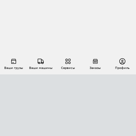
Ваши грузы
Ваши машины
Сервисы
Заказы
Профиль
АВТОМАТИЗАЦИЯ ПЕРЕВОЗОК
Площадки
Заказы
Торги
Тендеры
АТИ-Доки
GPS-мониторинг
АТИ Мессенджер
Цепочки грузов
API ATI.SU