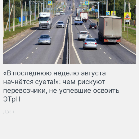
«В последнюю неделю августа
начнётся суета!»: чем рискуют
перевозчики, не успевшие освоить
ЭТрН
Дзен