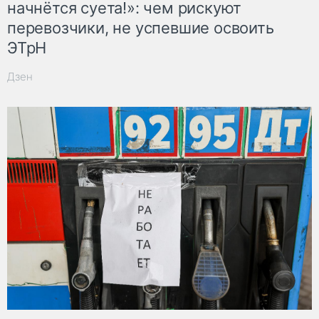
начнётся суета!»: чем рискуют
перевозчики, не успевшие освоить
ЭТрН
Дзен