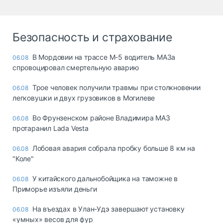
Безопасность и страхование
В Мордовии на трассе М-5 водитель МАЗа
06.08
спровоцировал смертельную аварию
Трое человек получили травмы при столкновении
06.08
легковушки и двух грузовиков в Могилеве
Во Фрунзенском районе Владимира МАЗ
06.08
протаранил Lada Vesta
Лобовая авария собрала пробку больше 8 км на
06.08
"Коле"
У китайского дальнобойщика на таможне в
06.08
Приморье изъяли деньги
Ha въeздax в Улaн-Удэ зaвepшaют ycтaнoвкy
06.08
«yмныx» вecoв для фyp