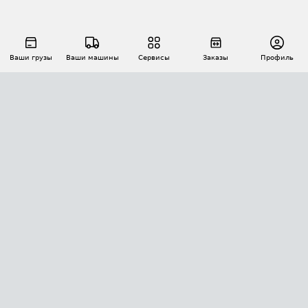
Ваши грузы
Ваши машины
Сервисы
Заказы
Профиль
АВТОМАТИЗАЦИЯ ПЕРЕВОЗОК
Площадки
Заказы
Торги
Тендеры
АТИ-Доки
GPS-мониторинг
АТИ Мессенджер
Цепочки грузов
API ATI.SU
ПОЛЕЗНОЕ
Расчет расстояний
БЕЗОПАСНОСТЬ
Академия ATI.SU
ATI.SU о безопасности
Звезды ATI.SU на вашем сайте
КОНТАКТЫ И ТАРИФЫ
Памятка по проверке контрагентов
Индекс ATI.SU FTL РФ
О системе ATI.SU