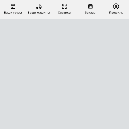
Ваши грузы
Ваши машины
Сервисы
Заказы
Профиль
АВТОМАТИЗАЦИЯ ПЕРЕВОЗОК
Площадки
Заказы
Торги
Тендеры
АТИ-Доки
GPS-мониторинг
АТИ Мессенджер
Цепочки грузов
API ATI.SU
ПОЛЕЗНОЕ
Расчет расстояний
БЕЗОПАСНОСТЬ
Академия ATI.SU
ATI.SU о безопасности
Звезды ATI.SU на вашем сайте
КОНТАКТЫ И ТАРИФЫ
Памятка по проверке контрагентов
Индекс ATI.SU FTL РФ
О системе ATI.SU
Светофор+
Средние ставки
ИНФОРМАЦИЯ
Контактная информация
Страхование