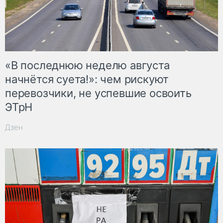
«В последнюю неделю августа
начнётся суета!»: чем рискуют
перевозчики, не успевшие освоить
ЭТрН
Дзен