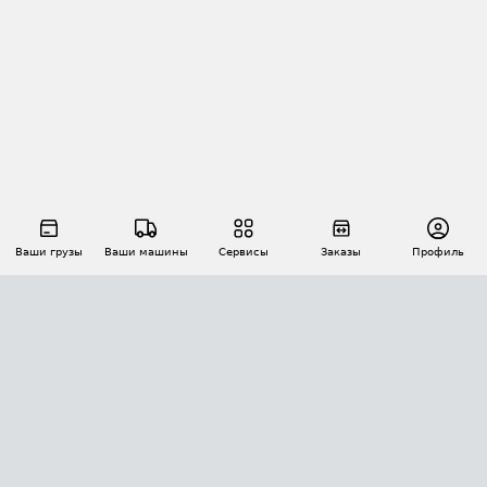
Ваши грузы
Ваши машины
Сервисы
Заказы
Профиль
АВТОМАТИЗАЦИЯ ПЕРЕВОЗОК
Площадки
Заказы
Торги
Тендеры
АТИ-Доки
GPS-мониторинг
АТИ Мессенджер
Цепочки грузов
API ATI.SU